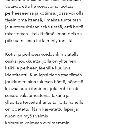
tietävät, että he voivat aina luottaa 
perheeseensä ja kotiinsa, jossa voi olla 
täysin oma itsensä, ilmaista tunteitaan 
ja tuntemuksiaan sekä tietää, että heitä 
rakastetaan - kaikki tämä ilman pelkoa 
pilkkaamisesta tai laiminlyönnistä. 
Kotisi ja perheesi voidaankin ajatella 
osaksi joukkuetta, jolla on yhteinen, 
kaikille perheenjäsenille kuuluva 
identiteetti. Kun lapsi tiedostaa tämän 
joukkueen aina tukevan häntä, hänestä 
kasvaa nuori ihminen, joka rohkeasti 
seisoo vakaumustensa takana ja 
ylläpitää terveitä ihanteita, joita hänelle 
on opetettu. Näin kasvatettu lapsi ja 
nuori on myös valmis 
kommunikoimaan avoimemmin 