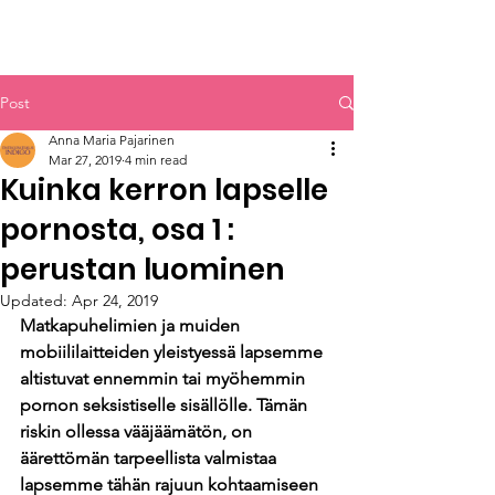
VALONVERKKO
Post
Anna Maria Pajarinen
Mar 27, 2019
4 min read
Kuinka kerron lapselle
pornosta, osa 1 :
perustan luominen
Updated:
Apr 24, 2019
Matkapuhelimien ja muiden 
mobiililaitteiden yleistyessä lapsemme 
altistuvat ennemmin tai myöhemmin 
pornon seksistiselle sisällölle. Tämän 
riskin ollessa vääjäämätön, on 
äärettömän tarpeellista valmistaa 
lapsemme tähän rajuun kohtaamiseen 