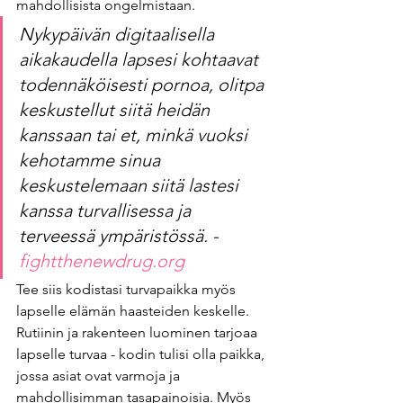
mahdollisista ongelmistaan.
Nykypäivän digitaalisella 
aikakaudella lapsesi kohtaavat 
todennäköisesti pornoa, olitpa 
keskustellut siitä heidän 
kanssaan tai et, minkä vuoksi 
kehotamme sinua 
keskustelemaan siitä lastesi 
kanssa turvallisessa ja 
terveessä ympäristössä. - 
fightthenewdrug.org
Tee siis kodistasi turvapaikka myös 
lapselle elämän haasteiden keskelle. 
Rutiinin ja rakenteen luominen tarjoaa 
lapselle turvaa - kodin tulisi olla paikka, 
jossa asiat ovat varmoja ja 
mahdollisimman tasapainoisia. Myös 