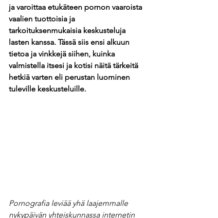
ja varoittaa etukäteen pornon vaaroista 
vaalien tuottoisia ja 
tarkoituksenmukaisia keskusteluja 
lasten kanssa. Tässä siis ensi alkuun 
tietoa ja vinkkejä siihen, kuinka 
valmistella itsesi ja kotisi näitä tärkeitä 
hetkiä varten eli perustan luominen 
tuleville keskusteluille.
Pornografia leviää yhä laajemmalle 
nykypäivän yhteiskunnassa internetin 