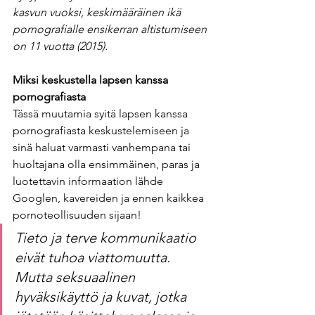
kasvun vuoksi, keskimääräinen ikä 
pornografialle ensikerran altistumiseen 
on 11 vuotta (2015).
Miksi keskustella lapsen kanssa 
pornografiasta
Tässä muutamia syitä lapsen kanssa 
pornografiasta keskustelemiseen ja 
sinä haluat varmasti vanhempana tai 
huoltajana olla ensimmäinen, paras ja 
luotettavin informaation lähde 
Googlen, kavereiden ja ennen kaikkea 
pornoteollisuuden sijaan!
Tieto ja terve kommunikaatio 
eivät tuhoa viattomuutta. 
Mutta seksuaalinen 
hyväksikäyttö ja kuvat, jotka 