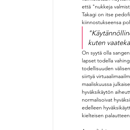
että "nukkeja valmistet
Takagi on itse pedofi
kiinnostukseensa po
"Käytännöllinen
kuten vaateka
On syytä olla sangen 
lapset todella vahing
todellisuuden välisen
siirtyä virtuaalimaai
maaliskuussa julkaise
hyväksikäytön aiheutt
normalisoivat hyväksi
edelleen hyväksikäytt
kielteisen palautteen