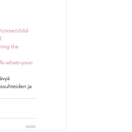
crime/child-
l
ring the 
ls-whats-your-
ävyä 
issuhteiden ja 