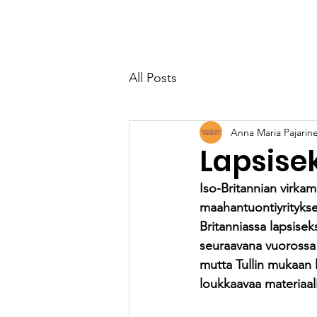
VALONVERKKO
Etusivu
Meist
All Posts
Anna Maria Pajarin
Lapsisek
Iso-Britannian virkam
maahantuontiyritykse
Britanniassa lapsisek
seuraavana vuorossa l
mutta Tullin mukaan l
loukkaavaa materiaal