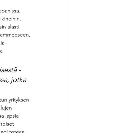
apanissa. 
kineihin, 
in alasti. 
lpyammeeseen, 
ia, 
a 
sestä - 
sa, jotka 
un yrityksen  
lujen 
sa lapsia 
toiset 
kagi toteaa, 