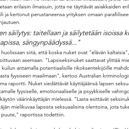
aan erilaisin ilmaisuin, jotta ne täyttävät ​​asiakkaiden eril
ili ja kertonut perustaneensa yrityksen omaan parafiilisee
hjautuen.
 säilytys: taitellaan ja säilytetään isoissa k
apissa, sängynpäädyssä..."
huolissaan siitä, että koska nuket ovat "elävän kaltaisia",
oittuvaan asemaan. "Lapsiseksinuket saattavat ylittää miel
 kuilun antamalla potentiaalisille rikoksentekijöille mahd
lmasta fyysiseen maailmaan", kertoo Australian kriminologis
ma raportti. Nuket siedättävät käyttäjäänsä lapsen seksu
amalle fyysiselle, emotionaaliselle ja psyykkiselle vahingo
käytön väärinkäyttäjän mielessä. "Lasta esittävät seksinuk
äjän mielikuvaa lapsista seksuaalisina olentoina, jota t
 puute," raportissa todettiin.