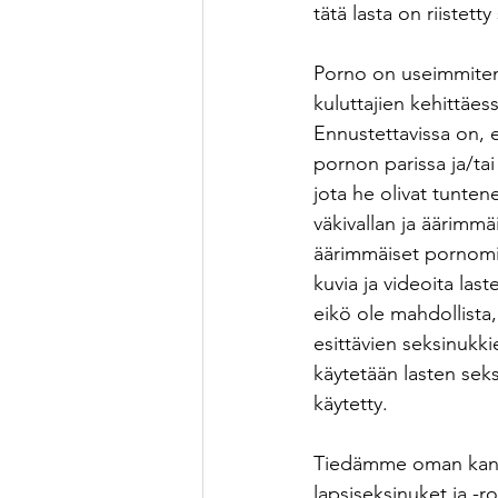
tätä lasta on riistetty
Porno on useimmiten e
kuluttajien kehittäes
Ennustettavissa on, 
pornon parissa ja/tai
jota he olivat tunte
väkivallan ja äärimmä
äärimmäiset pornomiel
kuvia ja videoita last
eikö ole mahdollista,
esittävien seksinukk
käytetään lasten sek
käytetty. 
Tiedämme oman kantam
lapsiseksinuket ja -r