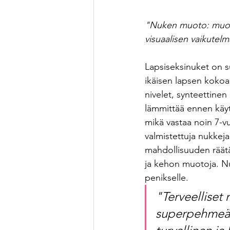
"Nuken muoto: muoto e
visuaalisen vaikutelm
Lapsiseksinuket on s
ikäisen lapsen kokoa 
nivelet, synteettinen
lämmittää ennen käytt
mikä vastaa noin 7-vu
valmistettuja nukkeja 
mahdollisuuden räätä
ja kehon muotoja. Nuk
penikselle. 
"Terveelliset 
superpehmeä s