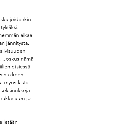
oska joidenkin 
ylsäksi. 
 enemmän aikaa 
n jännitystä, 
iivisuuden, 
in. Joskus nämä 
lien etsiessä 
eksinukkeen, 
a myös lasta 
iseksinukkeja 
nukkeja on jo 
lletään 