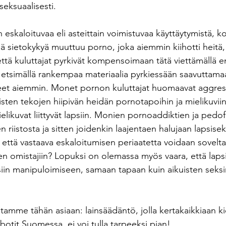
 seksuaalisesti. 
skaloituvaa eli asteittain voimistuvaa käyttäytymistä, k
sä sietokykyä muuttuu porno, joka aiemmin kiihotti heitä, t
että kuluttajat pyrkivät kompensoimaan tätä viettämällä
 etsimällä rankempaa materiaalia pyrkiessään saavuttamaa
neet aiemmin. Monet pornon kuluttajat huomaavat aggress
isten tekojen hiipivän heidän pornotapoihin ja mielikuvi
ikuvat liittyvät lapsiin. Monien pornoaddiktien ja pedofii
en riistosta ja sitten joidenkin laajentaen halujaan lapsis
 että vastaava eskaloitumisen periaatetta voidaan sovelta
ien omistajiin? Lopuksi on olemassa myös vaara, että laps
siin manipuloimiseen, samaan tapaan kuin aikuisten seksi
me tähän asiaan: lainsäädäntö, jolla kertakaikkiaan kie
obotit Suomessa, ei voi tulla tarpeeksi pian! 