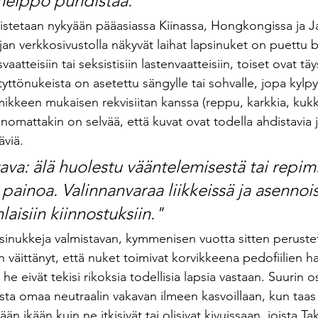
a helppo puhdistaa."
istetaan nykyään pääasiassa Kiinassa, Hongkongissa ja J
jan verkkosivustolla näkyvät laihat lapsinuket on puettu bi
svaatteisiin tai seksistisiin lastenvaatteisiin, toiset ovat täys
yttönukeista on asetettu sängylle tai sohvalle, jopa ky
ikkeen mukaisen rekvisiitan kanssa (reppu, karkkia, kukk
nomattakin on selvää, että kuvat ovat todella ahdistavia j
äviä.
tava: älä huolestu vääntelemisestä tai repimi
painoa. Valinnanvaraa liikkeissä ja asennois
laisiin kiinnostuksiin."
ksinukkeja valmistavan, kymmenisen vuotta sitten perustet
n väittänyt, että nuket toimivat korvikkeena pedofiilien ha
 he eivät tekisi rikoksia todellisia lapsia vastaan. Suurin o
ista omaa neutraalin vakavan ilmeen kasvoillaan, kun taas 
n ikään kuin ne itkisivät tai olisivat kivuissaan, joista Ta