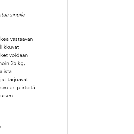
taa sinulle 
kkea vastaavan 
iikkuvat 
uket voidaan 
noin 25 kg, 
lista 
jat tarjoavat 
vojen piirteitä 
kuisen 
, 