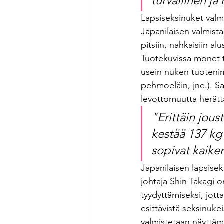
turvallinen j
Lapsiseksinuket valm
Japanilaisen valmista
pitsiin, nahkaisiin alu
Tuotekuvissa monet t
usein nuken tuotenim
pehmoeläin, jne.). Sa
levottomuutta herätt
"Erittäin jous
kestää 137 kg 
sopivat kaiken
Japanilaisen lapsise
johtaja Shin Takagi o
tyydyttämiseksi, jotta
esittävistä seksinuke
valmistetaan näyttämää