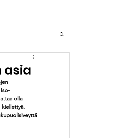
Yhteystiedot
n asia
jen 
 Iso-
attaa olla 
kiellettyä, 
ukupuolisiveyttä 