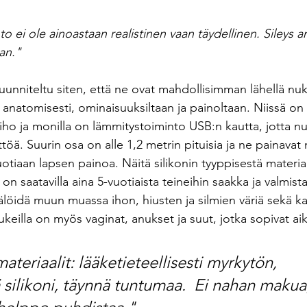
i ole ainoastaan realistinen vaan täydellinen. Sileys an
an."
uunniteltu siten, että ne ovat mahdollisimman lähellä nu
anatomisesti, ominaisuuksiltaan ja painoltaan. Niissä on l
 iho ja monilla on lämmitystoiminto USB:n kautta, jotta n
öä. Suurin osa on alle 1,2 metrin pituisia ja ne painavat 
otiaan lapsen painoa. Näitä silikonin tyyppisestä materiaa
on saatavilla aina 5-vuotiaista teineihin saakka ja valmista
löidä muun muassa ihon, hiusten ja silmien väriä sekä kas
eilla on myös vaginat, anukset ja suut, jotka sopivat ai
materiaalit: lääketieteellisesti myrkytön, 
ilikoni, täynnä tuntumaa.  Ei nahan makua