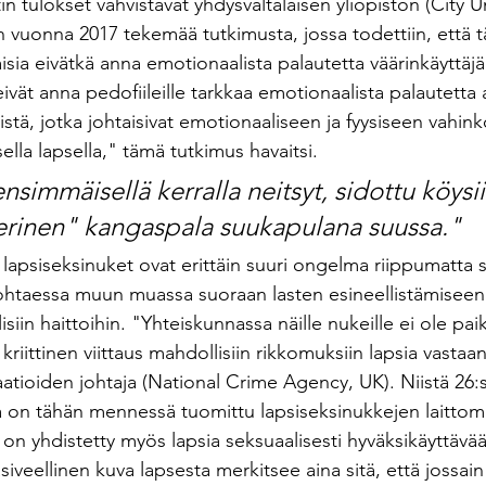
in tulokset vahvistavat yhdysvaltalaisen yliopiston (City Un
 vuonna 2017 tekemää tutkimusta, jossa todettiin, että tä
iljaisia eivätkä anna emotionaalista palautetta väärinkäyttäjä
eivät anna pedofiileille tarkkaa emotionaalista palautetta a
niistä, jotka johtaisivat emotionaaliseen ja fyysiseen vahin
isella lapsella," tämä tutkimus havaitsi.
ensimmäisellä kerralla neitsyt, sidottu köysiin
verinen" kangaspala suukapulana suussa."
 lapsiseksinuket ovat erittäin suuri ongelma riippumatta si
ohtaessa muun muassa suoraan lasten esineellistämiseen 
isiin haittoihin. "Yhteiskunnassa näille nukeille ei ole pai
iittinen viittaus mahdollisiin rikkomuksiin lapsia vastaa
atioiden johtaja (National Crime Agency, UK). Niistä 26:
sa on tähän mennessä tuomittu lapsiseksinukkejen laittom
on yhdistetty myös lapsia seksuaalisesti hyväksikäyttävä
siveellinen kuva lapsesta merkitsee aina sitä, että jossai