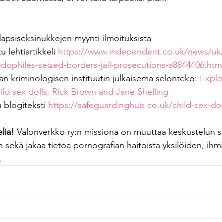
lapsiseksinukkejen myynti-ilmoituksista
u lehtiartikkeli 
https://www.independent.co.uk/news/uk/
edophiles-seized-borders-jail-prosecutions-a8844406.htm
ian kriminologisen instituutin julkaisema selonteko: 
Explo
hild sex dolls, Rick Brown and Jane Shelling
u blogiteksti 
https://safeguardinghub.co.uk/child-sex-dol
lia! 
Valonverkko ry:n missiona on muuttaa keskustelun s
sekä jakaa tietoa pornografian haitoista yksilöiden, ihm
.