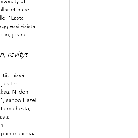
iversity of 
llaiset nuket 
lle. "Lasta 
ggressiivisista 
koon, jos ne 
, revityt 
itä, missä 
ja siten 
kkaa. Niiden 
n", sanoo Hazel 
sta miehestä, 
asta 
än 
n päin maailmaa 