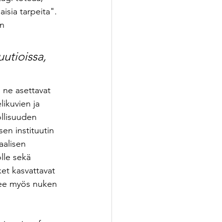
aisia tarpeita". 
n 
uutioissa, 
 ne asettavat 
ikuvien ja 
ollisuuden 
en instituutin 
aalisen 
lle sekä 
et kasvattavat 
ukee myös nuken 