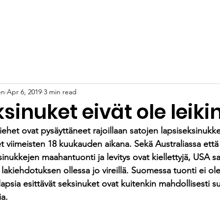
ä
Ohjelmamme
Blogi
Tapahtumat
Tue työtämme
en
Apr 6, 2019
3 min read
sinuket eivät ole leiki
iehet ovat pysäyttäneet rajoillaan satojen lapsiseksinukke
t viimeisten 18 kuukauden aikana. Sekä Australiassa että
sinukkejen maahantuonti ja levitys ovat kiellettyjä, USA sa
akiehdotuksen ollessa jo vireillä. Suomessa tuonti ei ole 
apsia esittävät seksinuket ovat kuitenkin mahdollisesti s
ia.