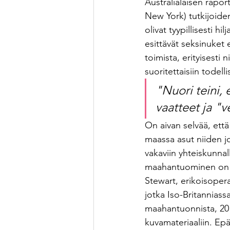
Australialaisen raport
New York) tutkijoiden
olivat tyypillisesti h
esittävät seksinuket 
toimista, erityisesti 
suoritettaisiin todell
"Nuori teini, 
vaatteet ja "
On aivan selvää, että
maassa asut niiden j
vakaviin yhteiskunnall
maahantuominen on kr
Stewart, erikoisopera
jotka Iso-Britannias
maahantuonnista, 20 
kuvamateriaaliin. Epä